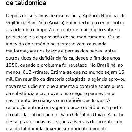
de talidomida
Convenção Coletiva 2025/2026 – Piso salarial Farmácias e Drogaria
Calendário Eleitoral
Saúde Pública e Indígena
Consulta de Farmacêuticos e Estabelecimentos Inscritos no CRF/MS
Candidatos
Depois de seis anos de discussão, a Agência Nacional de
Vigilância Sanitária (Anvisa) enfim fechou o cerco contra
Votação
a talidomida e imporá um controle mais rígido sobre a
Dúvidas Frequentes
prescrição e a dispensação desse medicamento. O uso
Eleições Anteriores
indevido do remédio na gestação vem causando
malformações nos braços e pernas dos bebês, entre
outros tipos de deficiência física, desde o fim dos anos
1950, quando o problema foi revelado. No Brasil há, ao
menos, 613 vítimas. Estima-se que no mundo sejam 15
mil. Em reunião da diretoria colegiada, a agência aprovou
nova resolução em que aumenta o controle sobre o uso
da substância e promove o uso seguro para evitar o
nascimento de crianças com deficiências físicas. A
resolução entrará em vigor no prazo de 90 dias a partir
da data da publicação no Diário Oficial da União. A partir
desse prazo, todas as reações adversas decorrentes do
uso da talidomida deverão ser obrigatoriamente