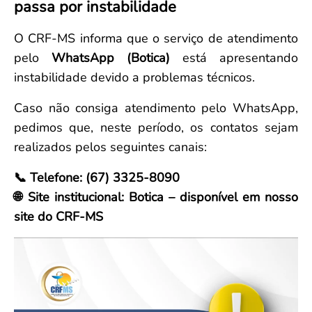
passa por instabilidade
Convenção Coletiva 2025/2026 – Piso salarial Farmácias e Drogaria
Calendário Eleitoral
Saúde Pública e Indígena
Consulta de Farmacêuticos e Estabelecimentos Inscritos no CRF/MS
Candidatos
O CRF-MS informa que o serviço de atendimento
Votação
pelo
WhatsApp (Botica)
está apresentando
Dúvidas Frequentes
instabilidade devido a problemas técnicos.
Eleições Anteriores
Caso não consiga atendimento pelo WhatsApp,
pedimos que, neste período, os contatos sejam
realizados pelos seguintes canais:
📞 Telefone: (67) 3325-8090
🌐 Site institucional: Botica – disponível em nosso
site do CRF-MS