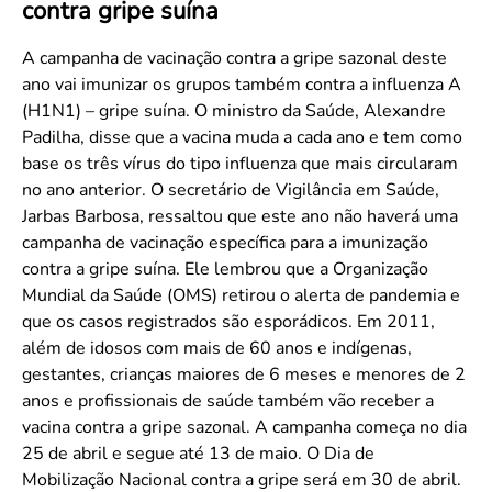
contra gripe suína
Convenção Coletiva 2025/2026 – Piso salarial Farmácias e Drogaria
Calendário Eleitoral
Saúde Pública e Indígena
Consulta de Farmacêuticos e Estabelecimentos Inscritos no CRF/MS
Candidatos
A campanha de vacinação contra a gripe sazonal deste
ano vai imunizar os grupos também contra a influenza A
Votação
(H1N1) – gripe suína. O ministro da Saúde, Alexandre
Dúvidas Frequentes
Padilha, disse que a vacina muda a cada ano e tem como
Eleições Anteriores
base os três vírus do tipo influenza que mais circularam
no ano anterior. O secretário de Vigilância em Saúde,
Jarbas Barbosa, ressaltou que este ano não haverá uma
campanha de vacinação específica para a imunização
contra a gripe suína. Ele lembrou que a Organização
Mundial da Saúde (OMS) retirou o alerta de pandemia e
que os casos registrados são esporádicos. Em 2011,
além de idosos com mais de 60 anos e indígenas,
gestantes, crianças maiores de 6 meses e menores de 2
anos e profissionais de saúde também vão receber a
vacina contra a gripe sazonal. A campanha começa no dia
25 de abril e segue até 13 de maio. O Dia de
Mobilização Nacional contra a gripe será em 30 de abril.