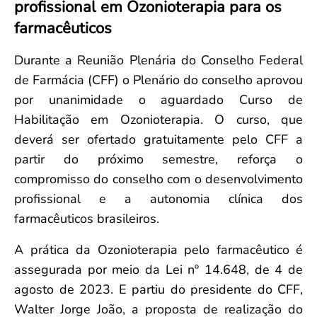
profissional em Ozonioterapia para os
Convenção Coletiva 2025/2026 – Piso salarial Farmácias e Drogaria
Calendário Eleitoral
Saúde Pública e Indígena
farmacêuticos
Consulta de Farmacêuticos e Estabelecimentos Inscritos no CRF/MS
Candidatos
Votação
Durante a Reunião Plenária do Conselho Federal
Dúvidas Frequentes
de Farmácia (CFF) o Plenário do conselho aprovou
Eleições Anteriores
por unanimidade o aguardado Curso de
Habilitação em Ozonioterapia. O curso, que
deverá ser ofertado gratuitamente pelo CFF a
partir do próximo semestre, reforça o
compromisso do conselho com o desenvolvimento
profissional e a autonomia clínica dos
farmacêuticos brasileiros.
A prática da Ozonioterapia pelo farmacêutico é
assegurada por meio da Lei nº 14.648, de 4 de
agosto de 2023. E partiu do presidente do CFF,
Walter Jorge João, a proposta de realização do