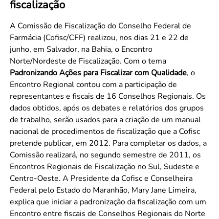
fiscalização
Convenção Coletiva 2025/2026 – Piso salarial Farmácias e Drogaria
Calendário Eleitoral
Saúde Pública e Indígena
Consulta de Farmacêuticos e Estabelecimentos Inscritos no CRF/MS
Candidatos
A Comissão de Fiscalização do Conselho Federal de
Farmácia (Cofisc/CFF) realizou, nos dias 21 e 22 de
Votação
junho, em Salvador, na Bahia, o Encontro
Dúvidas Frequentes
Norte/Nordeste de Fiscalização. Com o tema
Eleições Anteriores
Padronizando Ações para Fiscalizar com Qualidade
, o
Encontro Regional contou com a participação de
representantes e fiscais de 16 Conselhos Regionais. Os
dados obtidos, após os debates e relatórios dos grupos
de trabalho, serão usados para a criação de um manual
nacional de procedimentos de fiscalização que a Cofisc
pretende publicar, em 2012. Para completar os dados, a
Comissão realizará, no segundo semestre de 2011, os
Encontros Regionais de Fiscalização no Sul, Sudeste e
Centro-Oeste. A Presidente da Cofisc e Conselheira
Federal pelo Estado do Maranhão, Mary Jane Limeira,
explica que iniciar a padronização da fiscalização com um
Encontro entre fiscais de Conselhos Regionais do Norte