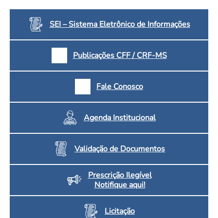
Convenção Coletiva 2025/2026 – Piso salarial Farmácias e Drogaria
Calendário Eleitoral
Saúde Pública e Indígena
Consulta de Farmacêuticos e Estabelecimentos Inscritos no CRF/MS
SEI – Sistema Eletrônico de Informações
Candidatos
Votação
Dúvidas Frequentes
Publicações CFF / CRF-MS
Eleições Anteriores
Fale Conosco
Agenda Institucional
Validação de Documentos
Prescrição Ilegível
Notifique aqui!
Licitação