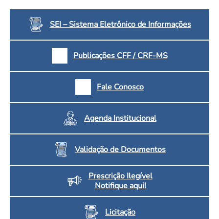
Convenção Coletiva 2025/2026 – Piso salarial Farmácias e Drogaria
Calendário Eleitoral
Saúde Pública e Indígena
Consulta de Farmacêuticos e Estabelecimentos Inscritos no CRF/MS
SEI – Sistema Eletrônico de Informações
Candidatos
Votação
Dúvidas Frequentes
Publicações CFF / CRF-MS
Eleições Anteriores
Fale Conosco
Agenda Institucional
Validação de Documentos
Prescrição Ilegível
Notifique aqui!
Licitação