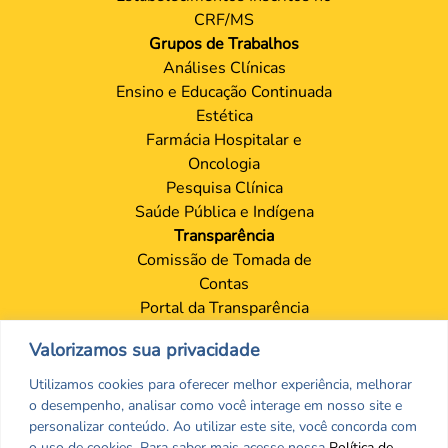
CRF/MS
Grupos de Trabalhos
Análises Clínicas
Ensino e Educação Continuada
Estética
Farmácia Hospitalar e
Oncologia
Pesquisa Clínica
Saúde Pública e Indígena
Transparência
Comissão de Tomada de
Contas
Portal da Transparência
Proteção de Dados – LGPD
Valorizamos sua privacidade
Contatos
Sede
Utilizamos cookies para oferecer melhor experiência, melhorar
Setores
o desempenho, analisar como você interage em nosso site e
personalizar conteúdo. Ao utilizar este site, você concorda com
Ouvidoria
o uso de cookies. Para saber mais acesse nossa
Política de