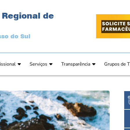
 Regional de
so do Sul
issional
Serviços
Transparência
Grupos de T
 Ética
Primeira Inscrição Profissional – Pré-Inscrição O
Portal da Transparência
Análises Clí
de Ética
PRÉ CADASTRO DE EMPRESA
Comissão de Tomada de Contas
Ensino e Ed
do de Julgamento
Cartas de Serviços – Procedimentos e formulári
Proteção de Dados – LGPD
Estética
o de Julgamento / Acórdão
Prazos de Processos Secretaria
Farmácia Ho
o Comissão de Ética CRFMS
Orientações Técnicas
Pesquisa Clí
Ouvidoria
Saúde Públic
Dúvidas Frequentes