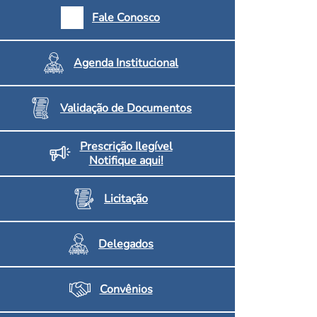
armácias e Drogaria
Fale Conosco
Inscritos no CRF/MS
Agenda Institucional
Validação de Documentos
Prescrição Ilegível
Notifique aqui!
Licitação
Delegados
Convênios