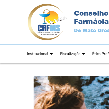
Conselho
Farmácia
De Mato Gros
Institucional
Fiscalização
Ética Prof
Apresentação
Fiscalização
Código de
História
Fiscais
Comissão 
Estrutura
Orientação
Comunica
Diretoria
Processos Fiscais
Resultad
Plenário
Relatórios
Relatóri
Ex Presidentes
Equipe