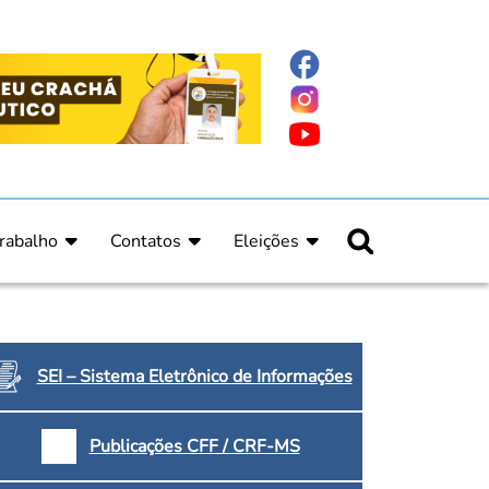
rabalho
Contatos
Eleições
nline
nicas
Fale Conosco
Regulamento Eleitoral
ucação Continuada
Informe Eleitoral
os
Calendário Eleitoral
spitalar e Oncologia
Candidatos
SEI – Sistema Eletrônico de Informações
nica
Votação
a e Indígena
Dúvidas Frequentes
Publicações CFF / CRF-MS
Eleições Anteriores