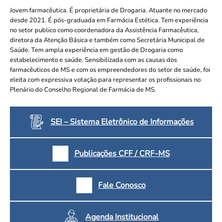
Convenção Coletiva 2025/2026 – Piso salarial Farmácias e Drogaria
Calendário Eleitoral
Jovem farmacêutica. É proprietária de Drogaria. Atuante no mercado
Saúde Pública e Indígena
Consulta de Farmacêuticos e Estabelecimentos Inscritos no CRF/MS
desde 2021. É pós-graduada em Farmácia Estética. Tem experiência
Candidatos
no setor publico como coordenadora da Assistência Farmacêutica,
Votação
diretora da Atenção Básica e também como Secretária Municipal de
Saúde. Tem ampla experiência em gestão de Drogaria como
Dúvidas Frequentes
estabelecimento e saúde. Sensibilizada com as causas dos
Eleições Anteriores
farmacêuticos de MS e com os empreendedores do setor de saúde, foi
eleita com expressiva votação para representar os profissionais no
Plenário do Conselho Regional de Farmácia de MS.
SEI – Sistema Eletrônico de Informações
Publicações CFF / CRF-MS
Fale Conosco
Agenda Institucional