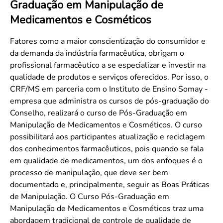
Graduação em Manipulação de
Convenção Coletiva 2025/2026 – Piso salarial Farmácias e Drogaria
Calendário Eleitoral
Saúde Pública e Indígena
Medicamentos e Cosméticos
Consulta de Farmacêuticos e Estabelecimentos Inscritos no CRF/MS
Candidatos
Votação
Fatores como a maior conscientização do consumidor e
Dúvidas Frequentes
da demanda da indústria farmacêutica, obrigam o
profissional farmacêutico a se especializar e investir na
Eleições Anteriores
qualidade de produtos e serviços oferecidos. Por isso, o
CRF/MS em parceria com o Instituto de Ensino Somay -
empresa que administra os cursos de pós-graduação do
Conselho, realizará o curso de Pós-Graduação em
Manipulação de Medicamentos e Cosméticos. O curso
possibilitará aos participantes atualização e reciclagem
dos conhecimentos farmacêuticos, pois quando se fala
em qualidade de medicamentos, um dos enfoques é o
processo de manipulação, que deve ser bem
documentado e, principalmente, seguir as Boas Práticas
de Manipulação. O Curso Pós-Graduação em
Manipulação de Medicamentos e Cosméticos traz uma
abordagem tradicional de controle de qualidade de