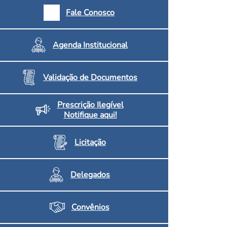
armácias e Drogaria
Fale Conosco
Inscritos no CRF/MS
Agenda Institucional
Validação de Documentos
Prescrição Ilegível
Notifique aqui!
Licitação
Delegados
Convênios