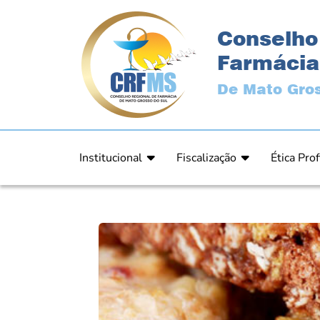
Conselho
Farmácia
De Mato Gros
Institucional
Fiscalização
Ética Prof
Apresentação
Fiscalização
Código de
História
Fiscais
Comissão 
Estrutura
Orientação
Comunica
Diretoria
Processos Fiscais
Resultad
Plenário
Relatórios
Relatóri
Ex Presidentes
Equipe