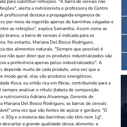
uir refeições. "A barra de cereais não
feições", alerta a nutricionista e professora do Centro
 A profissional destaca a propaganda enganosa de
so por meio da ingestão apenas de barrinhas salgadas e
 refeições", explica Samantha. Assim como as
jo branco, a barra de cereais é indicada para os
eta. No entanto, Mariana Del Bosco Rodrigues,
ncia dos alimentos naturais. "Sempre que possível é
Isso não quer dizer que os produtos industrializados são
a a preferência apenas pelos industrializados". A
ais depende muito de cada produto, uma vez que a
e modo geral, elas são produtos energéticos,
ade física, ou então rica em fibras, contribuindo para a
a é sempre analisar o rótulo (tabela de composição
a a nutricionista Adriana Alvarenga, Gerente de
ável" uma vez que são fontes de açúcar e gordura. "O
25 e 30g e a maioria das barrinhas não têm nem 1g",