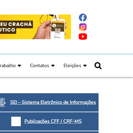
rabalho
Contatos
Eleições
nline
nicas
Fale Conosco
Regulamento Eleitoral
ucação Continuada
Informe Eleitoral
os
Calendário Eleitoral
spitalar e Oncologia
Candidatos
SEI – Sistema Eletrônico de Informações
nica
Votação
a e Indígena
Dúvidas Frequentes
Publicações CFF / CRF-MS
Eleições Anteriores