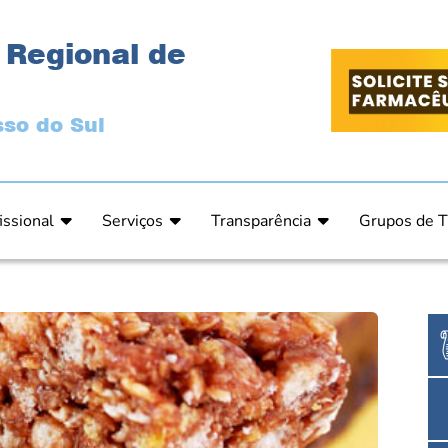
 Regional de
so do Sul
issional
Serviços
Transparência
Grupos de T
 Ética
Primeira Inscrição Profissional – Pré-Inscrição O
Portal da Transparência
Análises Clí
de Ética
PRÉ CADASTRO DE EMPRESA
Comissão de Tomada de Contas
Ensino e Ed
do de Julgamento
Cartas de Serviços – Procedimentos e formulári
Proteção de Dados – LGPD
Estética
o de Julgamento / Acórdão
Prazos de Processos Secretaria
Farmácia Ho
o Comissão de Ética CRFMS
Orientações Técnicas
Pesquisa Clí
Ouvidoria
Saúde Públic
Dúvidas Frequentes