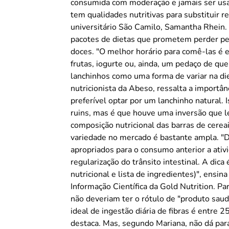
consumida com moderação e jamais ser usada para substit
tem qualidades nutritivas para substituir re
universitário São Camilo, Samantha Rhein.
pacotes de dietas que prometem perder pe
doces. "O melhor horário para comê-las é entre as
frutas, iogurte ou, ainda, um pedaço de quei
lanchinhos como uma forma de variar na di
nutricionista da Abeso, ressalta a importâ
preferível optar por um lanchinho natural. 
ruins, mas é que houve uma inversão que lev
composição nutricional das barras de cere
variedade no mercado é bastante ampla. "D
apropriados para o consumo anterior a ativid
regularização do trânsito intestinal. A dic
nutricional e lista de ingredientes)", ensin
Informação Científica da Gold Nutrition. Para Mariana Del Bosco Rodrigues, as barras de cereais
não deveriam ter o rótulo de "produto saud
ideal de ingestão diária de fibras é entre 
destaca. Mas, segundo Mariana, não dá para descartar a grande qualidade desse alimento: a