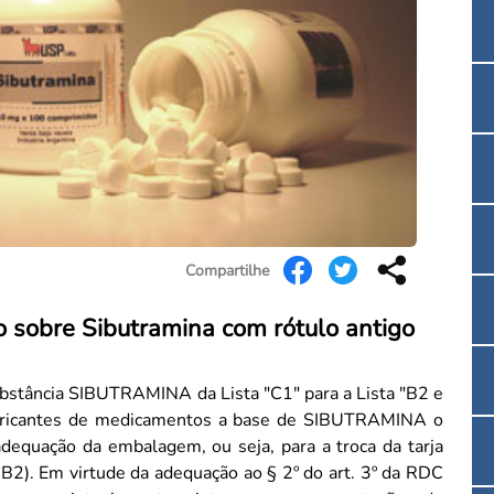
Convenção Coletiva 2025/2026 – Piso salarial F
Consulta de Farmacêuticos e Estabelecimentos 
Compartilhe
obre Sibutramina com rótulo antigo
bstância SIBUTRAMINA da Lista "C1" para a Lista "B2 e
ricantes de medicamentos a base de SIBUTRAMINA o
adequação da embalagem, ou seja, para a troca da tarja
. 3º da RDC