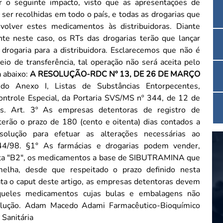
o seguinte impacto, visto que as apresentações de
ser recolhidas em todo o país, e todas as drogarias que
ver estes medicamentos às distribuidoras. Diante
nte neste caso, os RTs das drogarias terão que lançar
istribuidora. Esclarecemos que não é
io de transferência, tal operação não será aceita pelo
da abaixo:
A RESOLUÇÃO-RDC Nº 13, DE 26 DE MARÇO
 do Anexo I, Listas de Substâncias Entorpecentes,
Controle Especial, da Portaria SVS/MS nº 344, de 12 de
tro de
ão o prazo de 180 (cento e oitenta) dias contados a
solução para efetuar as alterações necessárias ao
podem vender,
eita "B2", os medicamentos a base de SIBUTRAMINA que
lha, desde que respeitado o prazo definido nesta
 aqueles medicamentos cujas bulas e embalagens não
o-Bioquímico
cia Sanitária