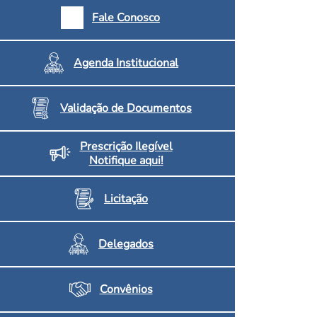
armácias e Drogaria
Fale Conosco
Inscritos no CRF/MS
Agenda Institucional
Validação de Documentos
Prescrição Ilegível
Notifique aqui!
Licitação
Delegados
Convênios