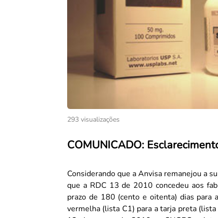
293 visualizações
COMUNICADO: Esclarecimento s
Considerando que a Anvisa remanejou a su
que a RDC 13 de 2010 concedeu aos fab
prazo de 180 (cento e oitenta) dias para 
vermelha (lista C1) para a tarja preta (lista B2). Em virtude da adequação ao § 2º do art