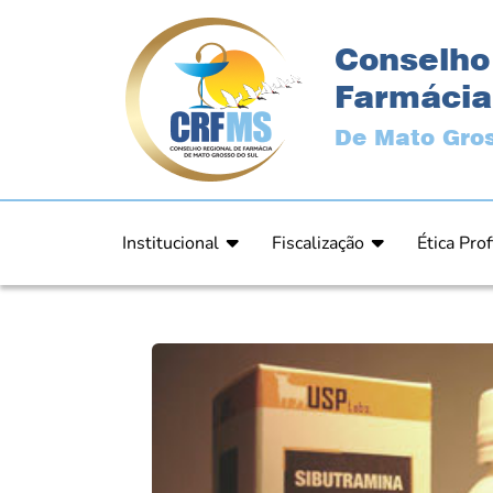
Conselho
Farmácia
De Mato Gros
Institucional
Fiscalização
Ética Prof
Apresentação
Fiscalização
Código de
História
Fiscais
Comissão 
Estrutura
Orientação
Comunica
Diretoria
Processos Fiscais
Resultad
Plenário
Relatórios
Relatóri
Ex Presidentes
Equipe