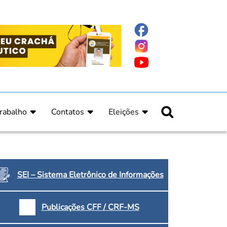
rabalho
Contatos
Eleições
nline
nicas
Fale Conosco
Regulamento Eleitoral
ucação Continuada
Informe Eleitoral
os
Calendário Eleitoral
spitalar e Oncologia
Candidatos
SEI – Sistema Eletrônico de Informações
nica
Votação
a e Indígena
Dúvidas Frequentes
Publicações CFF / CRF-MS
Eleições Anteriores