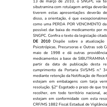
13 de março de 2010, o SNGPC vai ter 
sibutramina com rotulagem antiga deverão 
tiverem estas apresentações deverão devol
disso, a orientação, é que excepcionalme
como uma PERDA POR VENCIMENTO da drogaria para a d
possível dar baixa do medicamento por me
SNGPC. Confira o texto da legislação cita
DE 2010
Dispõe sobre a atualização
Psicotrópicas, Precursoras e Outras sob 
maio de 1998 e dá outras providências. Art. 3º As empresas detentoras de regis
medicamentos a base de SIBUTRAMINA ter
partir da data de publicação desta re
cumprimento da Portaria SVS/MS n.º 344/98. §1° As farmácias e drogarias 
mediante retenção da Notificação de Rec
estejam em embalagens com tarja verme
resolução. §2° Esgotado o prazo de que trata o caput deste artigo, as empresas detentoras devem
recolher, em todo território nacional,
estejam em conformidade com esta resolução. Adam Macedo Adami Farmacêutic
CRF/MS 1882 Fiscal Estadual de Vigilân