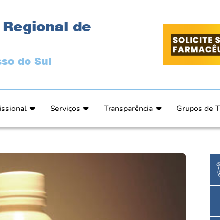
 Regional de
so do Sul
issional
Serviços
Transparência
Grupos de T
 Ética
Primeira Inscrição Profissional – Pré-Inscrição O
Portal da Transparência
Análises Clí
de Ética
PRÉ CADASTRO DE EMPRESA
Comissão de Tomada de Contas
Ensino e Ed
do de Julgamento
Cartas de Serviços – Procedimentos e formulári
Proteção de Dados – LGPD
Estética
o de Julgamento / Acórdão
Prazos de Processos Secretaria
Farmácia Ho
o Comissão de Ética CRFMS
Orientações Técnicas
Pesquisa Clí
Ouvidoria
Saúde Públic
Dúvidas Frequentes