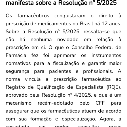
manifesta sobre a Resolução nº 5/2025
Convenção Coletiva 2025/2026 – Piso salarial Farmácias e Drogaria
Calendário Eleitoral
Saúde Pública e Indígena
Consulta de Farmacêuticos e Estabelecimentos Inscritos no CRF/MS
Candidatos
Os farmacêuticos conquistaram o direito à
Votação
prescrição de medicamentos no Brasil há 12 anos.
Dúvidas Frequentes
Sobre a Resolução nº 5/2025, ressalta-se que
Eleições Anteriores
não há nenhuma novidade em relação à
prescrição em si. O que o Conselho Federal de
Farmácia fez foi aprimorar os instrumentos
normativos para a fiscalização e garantir maior
segurança para pacientes e profissionais. A
norma vincula a prescrição farmacêutica ao
Registro de Qualificação de Especialista (RQE),
aprovado pela Resolução nº 4/2025, e que é um
mecanismo recém-adotado pelo CFF para
assegurar que os farmacêuticos atuem de acordo
com sua formação e especialização. Agora, a
sociedade vai poder consultar quais