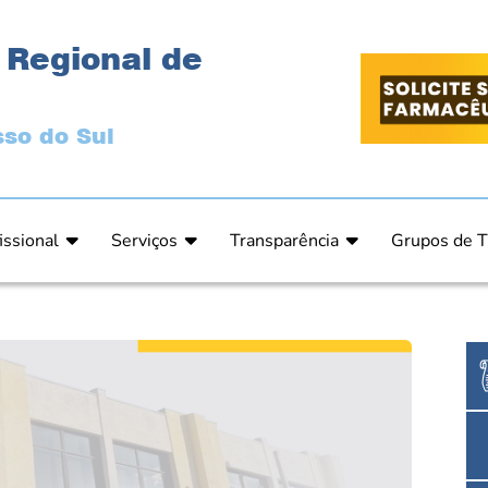
 Regional de
so do Sul
issional
Serviços
Transparência
Grupos de T
 Ética
Primeira Inscrição Profissional – Pré-Inscrição O
Portal da Transparência
Análises Clí
de Ética
PRÉ CADASTRO DE EMPRESA
Comissão de Tomada de Contas
Ensino e Ed
do de Julgamento
Cartas de Serviços – Procedimentos e formulári
Proteção de Dados – LGPD
Estética
o de Julgamento / Acórdão
Prazos de Processos Secretaria
Farmácia Ho
o Comissão de Ética CRFMS
Orientações Técnicas
Pesquisa Clí
Ouvidoria
Saúde Públic
Dúvidas Frequentes