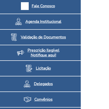
armácias e Drogaria
Fale Conosco
Inscritos no CRF/MS
Agenda Institucional
Validação de Documentos
Prescrição Ilegível
Notifique aqui!
Licitação
Delegados
Convênios