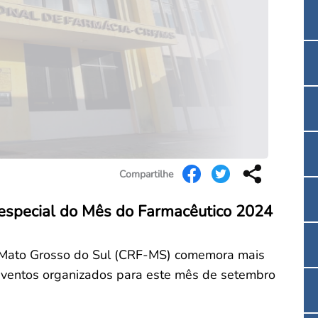
Convenção Coletiva 2025/2026 – Piso salarial F
Consulta de Farmacêuticos e Estabelecimentos 
Compartilhe
special do Mês do Farmacêutico 2024
 Mato Grosso do Sul (CRF-MS) comemora mais
 eventos organizados para este mês de setembro