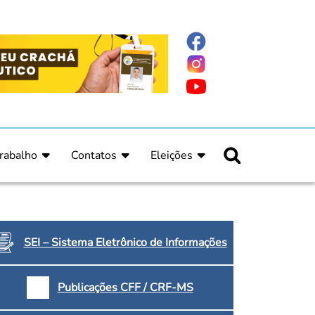
rabalho
Contatos
Eleições
nline
nicas
Fale Conosco
Regulamento Eleitoral
ucação Continuada
Informe Eleitoral
os
Calendário Eleitoral
spitalar e Oncologia
Candidatos
SEI – Sistema Eletrônico de Informações
nica
Votação
a e Indígena
Dúvidas Frequentes
Publicações CFF / CRF-MS
Eleições Anteriores