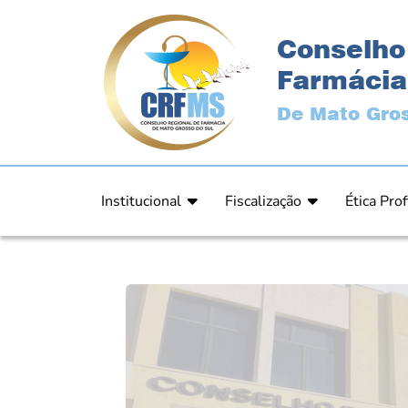
Conselho
Farmácia
De Mato Gros
Institucional
Fiscalização
Ética Prof
Apresentação
Fiscalização
Código de
História
Fiscais
Comissão 
Estrutura
Orientação
Comunica
Diretoria
Processos Fiscais
Resultad
Plenário
Relatórios
Relatóri
Ex Presidentes
Equipe