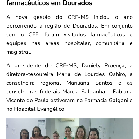
farmacêuticos em Dourados
Convenção Coletiva 2025/2026 – Piso salarial Farmácias e Drogaria
Calendário Eleitoral
Saúde Pública e Indígena
Consulta de Farmacêuticos e Estabelecimentos Inscritos no CRF/MS
Candidatos
A nova gestão do CRF-MS iniciou o ano
Votação
percorrendo a região de Dourados. Em conjunto
Dúvidas Frequentes
com o CFF, foram visitados farmacêuticos e
Eleições Anteriores
equipes nas áreas hospitalar, comunitária e
magistral.
A presidente do CRF-MS, Daniely Proença, a
diretora-tesoureira Maria de Lourdes Oshiro, a
conselheira regional Mariliana Santos e as
conselheiras federais Márcia Saldanha e Fabiana
Vicente de Paula estiveram na Farmácia Galgani e
no Hospital Evangélico.