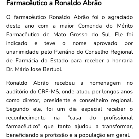
Farmacêutico a Ronaldo Abrão
Convenção Coletiva 2025/2026 – Piso salarial Farmácias e Drogaria
Calendário Eleitoral
Saúde Pública e Indígena
Consulta de Farmacêuticos e Estabelecimentos Inscritos no CRF/MS
Candidatos
O farmacêutico Ronaldo Abrão foi o agraciado
Votação
deste ano com a maior Comenda do Mérito
Dúvidas Frequentes
Farmacêutico de Mato Grosso do Sul. Ele foi
Eleições Anteriores
indicado e teve o nome aprovado por
unanimidade pelo Plenário do Conselho Regional
de Farmácia do Estado para receber a honraria
Dr. Mário José Bertuol.
Ronaldo Abrão recebeu a homenagem no
auditório do CRF-MS, onde atuou por longos anos
como diretor, presidente e conselheiro regional.
Segundo ele, foi um dia especial receber o
reconhecimento na "casa do profissional
farmacêutico" que tanto ajudou a transformar,
beneficiando a profissão e a população em geral.