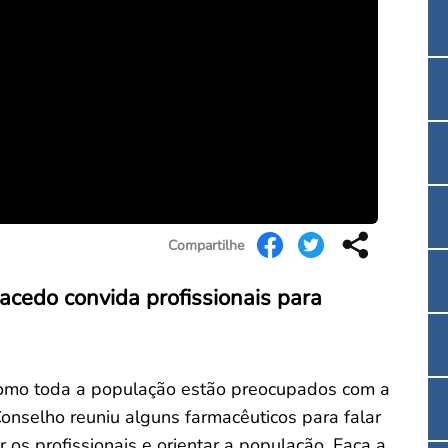
Convenção Coletiva 2025/2026 – Piso salarial F
Consulta de Farmacêuticos e Estabelecimentos 
Compartilhe
cedo convida profissionais para
como toda a população estão preocupados com a
onselho reuniu alguns farmacêuticos para falar
 os profissionais e orientar a população. Faça a