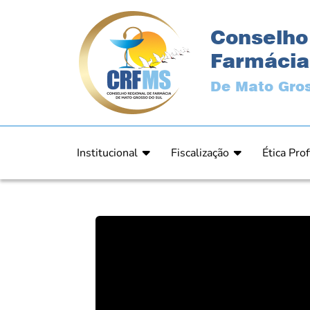
Conselho
Farmácia
De Mato Gros
Institucional
Fiscalização
Ética Prof
Apresentação
Fiscalização
Código de
História
Fiscais
Comissão 
Estrutura
Orientação
Comunica
Diretoria
Processos Fiscais
Resultad
Plenário
Relatórios
Relatóri
Ex Presidentes
Equipe