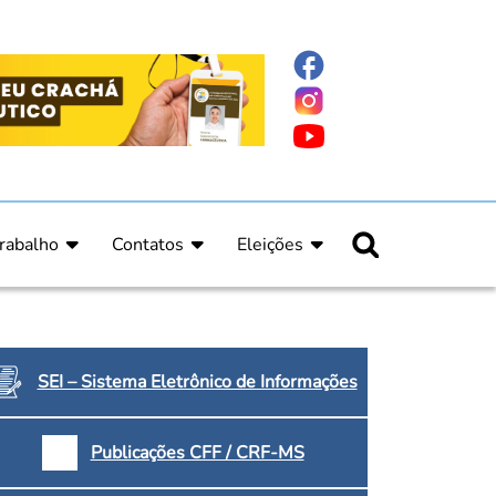
rabalho
Contatos
Eleições
nline
nicas
Fale Conosco
Regulamento Eleitoral
ucação Continuada
Informe Eleitoral
os
Calendário Eleitoral
spitalar e Oncologia
Candidatos
SEI – Sistema Eletrônico de Informações
nica
Votação
a e Indígena
Dúvidas Frequentes
Publicações CFF / CRF-MS
Eleições Anteriores