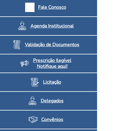
armácias e Drogaria
Fale Conosco
Inscritos no CRF/MS
Agenda Institucional
Validação de Documentos
Prescrição Ilegível
Notifique aqui!
Licitação
Delegados
Convênios