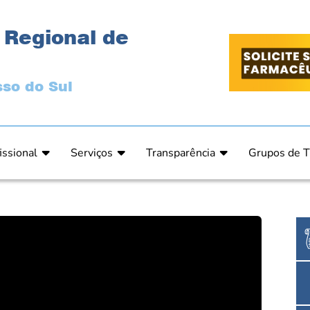
 Regional de
so do Sul
issional
Serviços
Transparência
Grupos de T
 Ética
Primeira Inscrição Profissional – Pré-Inscrição O
Portal da Transparência
Análises Clí
de Ética
PRÉ CADASTRO DE EMPRESA
Comissão de Tomada de Contas
Ensino e Ed
do de Julgamento
Cartas de Serviços – Procedimentos e formulári
Proteção de Dados – LGPD
Estética
o de Julgamento / Acórdão
Prazos de Processos Secretaria
Farmácia Ho
o Comissão de Ética CRFMS
Orientações Técnicas
Pesquisa Clí
Ouvidoria
Saúde Públic
Dúvidas Frequentes