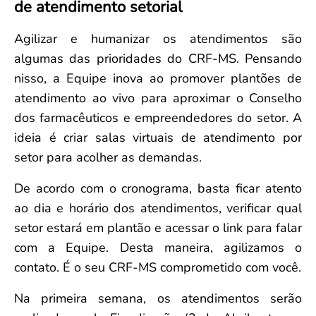
de atendimento setorial
Convenção Coletiva 2025/2026 – Piso salarial Farmácias e Drogaria
Calendário Eleitoral
Saúde Pública e Indígena
Consulta de Farmacêuticos e Estabelecimentos Inscritos no CRF/MS
Candidatos
Agilizar e humanizar os atendimentos são
Votação
algumas das prioridades do CRF-MS. Pensando
Dúvidas Frequentes
nisso, a Equipe inova ao promover plantões de
Eleições Anteriores
atendimento ao vivo para aproximar o Conselho
dos farmacêuticos e empreendedores do setor. A
ideia é criar salas virtuais de atendimento por
setor para acolher as demandas.
De acordo com o cronograma, basta ficar atento
ao dia e horário dos atendimentos, verificar qual
setor estará em plantão e acessar o link para falar
com a Equipe. Desta maneira, agilizamos o
contato. É o seu CRF-MS comprometido com você.
Na primeira semana, os atendimentos serão