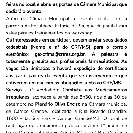
feiras no local e abriu as portas da Câmara Municipal que
sediará o evento
.
Além da Câmara Municipal, o evento conta com a
parceria da Faculdade Estácio de Sá, que disponibilizará
salas para os treinamentos do workshop.
Os interessados em participar, devem enviar seus dados
cadastrais (Nome e n° do CRF/MS) para o correio
eletrônico: gexcrfms@crfms.org.br. A palestra é
totalmente gratuita aos profissionais farmacêuticos. As
vagas são limitadas e haverá expedição de certificado
aos participantes do evento que se inscreverem e que
estiverem em dia com as obrigações junto ao CRF/MS.
Serviço -
O workshop:
Combate aos Medicamentos
Irregulares
, acontece à partir das 8h30, nos dias 30 de
setembro no Plenário
Oliva Enciso
na Câmara Municipal
de Campo Grande, localizado a Rua Ricardo Brandão,
1600 - Jatiúca Park - Campo Grande/MS. O local de
realização do treinamento prático será no 1° andar, no
bloco D da Faculdade Estácio de Sá, sito à Rua Venâncio