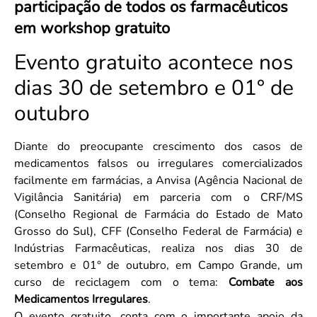
participação de todos os farmacêuticos
Convenção Coletiva 2025/2026 – Piso salarial Farmácias e Drogaria
Calendário Eleitoral
Saúde Pública e Indígena
em workshop gratuito
Consulta de Farmacêuticos e Estabelecimentos Inscritos no CRF/MS
Candidatos
Votação
Evento gratuito acontece nos
Dúvidas Frequentes
dias 30 de setembro e 01° de
Eleições Anteriores
outubro
Diante do preocupante crescimento dos casos de
medicamentos falsos ou irregulares comercializados
facilmente em farmácias, a Anvisa (Agência Nacional de
Vigilância Sanitária) em parceria com o CRF/MS
(Conselho Regional de Farmácia do Estado de Mato
Grosso do Sul), CFF (Conselho Federal de Farmácia) e
Indústrias Farmacêuticas, realiza nos dias 30 de
setembro e 01° de outubro, em Campo Grande, um
curso de reciclagem com o tema:
Combate aos
Medicamentos Irregulares
.
O evento gratuito, conta com o importante apoio da