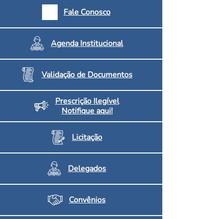
armácias e Drogaria
Fale Conosco
Inscritos no CRF/MS
Agenda Institucional
Validação de Documentos
Prescrição Ilegível
Notifique aqui!
Licitação
Delegados
Convênios