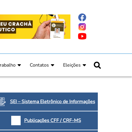
rabalho
Contatos
Eleições
nline
nicas
Fale Conosco
Regulamento Eleitoral
ucação Continuada
Informe Eleitoral
os
Calendário Eleitoral
spitalar e Oncologia
Candidatos
SEI – Sistema Eletrônico de Informações
nica
Votação
a e Indígena
Dúvidas Frequentes
Publicações CFF / CRF-MS
Eleições Anteriores