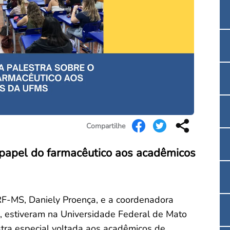
Convenção Coletiva 2025/2026 – Piso salarial F
Consulta de Farmacêuticos e Estabelecimentos 
Compartilhe
papel do farmacêutico aos acadêmicos
RF-MS, Daniely Proença, e a coordenadora
iz, estiveram na Universidade Federal de Mato
tra especial voltada aos acadêmicos de