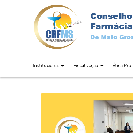
Conselho
Farmácia
De Mato Gros
Institucional
Fiscalização
Ética Prof
Apresentação
Fiscalização
Código de
História
Fiscais
Comissão 
Estrutura
Orientação
Comunica
Diretoria
Processos Fiscais
Resultad
Plenário
Relatórios
Relatóri
Ex Presidentes
Equipe