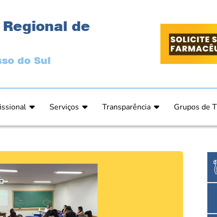
 Regional de
so do Sul
issional
Serviços
Transparência
Grupos de T
 Ética
Primeira Inscrição Profissional – Pré-Inscrição O
Portal da Transparência
Análises Clí
de Ética
PRÉ CADASTRO DE EMPRESA
Comissão de Tomada de Contas
Ensino e Ed
do de Julgamento
Cartas de Serviços – Procedimentos e formulári
Proteção de Dados – LGPD
Estética
o de Julgamento / Acórdão
Prazos de Processos Secretaria
Farmácia Ho
o Comissão de Ética CRFMS
Orientações Técnicas
Pesquisa Clí
Ouvidoria
Saúde Públic
Dúvidas Frequentes