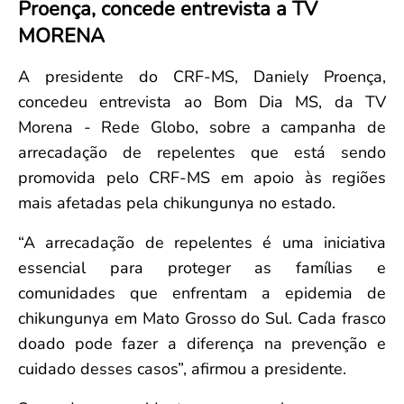
Proença, concede entrevista a TV
Convenção Coletiva 2025/2026 – Piso salarial Farmácias e Drogaria
Calendário Eleitoral
Saúde Pública e Indígena
MORENA
Consulta de Farmacêuticos e Estabelecimentos Inscritos no CRF/MS
Candidatos
Votação
A presidente do CRF-MS, Daniely Proença,
Dúvidas Frequentes
concedeu entrevista ao Bom Dia MS, da TV
Eleições Anteriores
Morena - Rede Globo, sobre a campanha de
arrecadação de repelentes que está sendo
promovida pelo CRF-MS em apoio às regiões
mais afetadas pela chikungunya no estado.
“A arrecadação de repelentes é uma iniciativa
essencial para proteger as famílias e
comunidades que enfrentam a epidemia de
chikungunya em Mato Grosso do Sul. Cada frasco
doado pode fazer a diferença na prevenção e
cuidado desses casos”, afirmou a presidente.