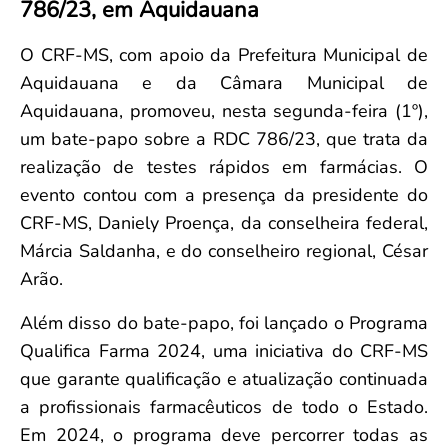
786/23, em Aquidauana
Convenção Coletiva 2025/2026 – Piso salarial Farmácias e Drogaria
Calendário Eleitoral
Saúde Pública e Indígena
Consulta de Farmacêuticos e Estabelecimentos Inscritos no CRF/MS
Candidatos
O CRF-MS, com apoio da Prefeitura Municipal de
Votação
Aquidauana e da Câmara Municipal de
Dúvidas Frequentes
Aquidauana, promoveu, nesta segunda-feira (1º),
Eleições Anteriores
um bate-papo sobre a RDC 786/23, que trata da
realização de testes rápidos em farmácias. O
evento contou com a presença da presidente do
CRF-MS, Daniely Proença, da conselheira federal,
Márcia Saldanha, e do conselheiro regional, César
Arão.
Além disso do bate-papo, foi lançado o Programa
Qualifica Farma 2024, uma iniciativa do CRF-MS
que garante qualificação e atualização continuada
a profissionais farmacêuticos de todo o Estado.
Em 2024, o programa deve percorrer todas as