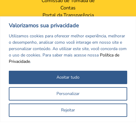
Comissão de Tomada de
Contas
Portal da Transparência
Proteção de Dados – LGPD
Valorizamos sua privacidade
Contatos
Utilizamos cookies para oferecer melhor experiência, melhorar
Sede
o desempenho, analisar como você interage em nosso site e
Setores
personalizar conteúdo. Ao utilizar este site, você concorda com
Ouvidoria
o uso de cookies. Para saber mais acesse nossa
Política de
Privacidade
.
Aceitar tudo
Personalizar
Rejeitar