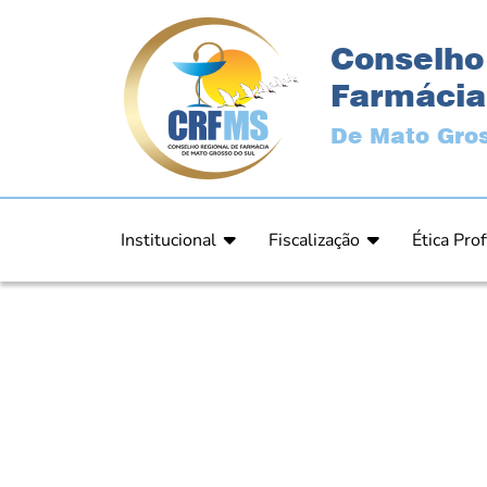
Conselho
Farmácia
De Mato Gros
Institucional
Fiscalização
Ética Prof
Apresentação
Fiscalização
Código de
História
Fiscais
Comissão 
Estrutura
Orientação
Comunica
Diretoria
Processos Fiscais
Resultad
Plenário
Relatórios
Relatóri
Ex Presidentes
Equipe