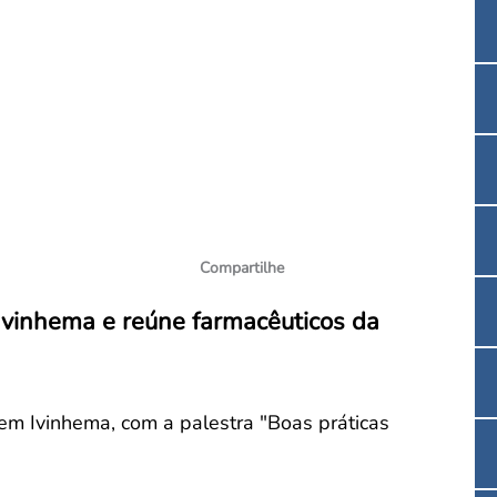
Convenção Coletiva 2025/2026 – Piso salarial F
Consulta de Farmacêuticos e Estabelecimentos 
Compartilhe
vinhema e reúne farmacêuticos da
em Ivinhema, com a palestra "Boas práticas