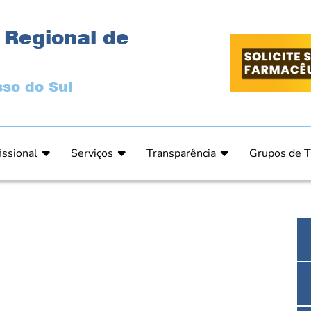
 Regional de
so do Sul
issional
Serviços
Transparência
Grupos de T
 Ética
Primeira Inscrição Profissional – Pré-Inscrição O
Portal da Transparência
Análises Clí
de Ética
PRÉ CADASTRO DE EMPRESA
Comissão de Tomada de Contas
Ensino e Ed
do de Julgamento
Cartas de Serviços – Procedimentos e formulári
Proteção de Dados – LGPD
Estética
o de Julgamento / Acórdão
Prazos de Processos Secretaria
Farmácia Ho
o Comissão de Ética CRFMS
Orientações Técnicas
Pesquisa Clí
Ouvidoria
Saúde Públic
Dúvidas Frequentes