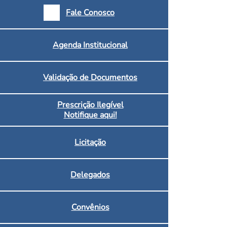
armácias e Drogaria
Fale Conosco
Inscritos no CRF/MS
Agenda Institucional
Validação de Documentos
Prescrição Ilegível
Notifique aqui!
Licitação
Delegados
Convênios