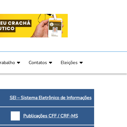
rabalho
Contatos
Eleições
nline
nicas
Fale Conosco
Regulamento Eleitoral
ucação Continuada
Informe Eleitoral
os
Calendário Eleitoral
spitalar e Oncologia
Candidatos
SEI – Sistema Eletrônico de Informações
nica
Votação
a e Indígena
Dúvidas Frequentes
Publicações CFF / CRF-MS
Eleições Anteriores