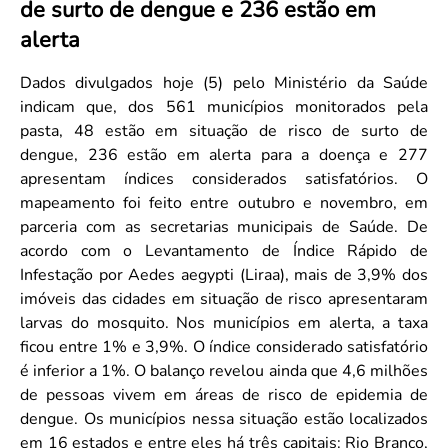
de surto de dengue e 236 estão em
Convenção Coletiva 2025/2026 – Piso salarial Farmácias e Drogaria
Calendário Eleitoral
Saúde Pública e Indígena
alerta
Consulta de Farmacêuticos e Estabelecimentos Inscritos no CRF/MS
Candidatos
Votação
Dados divulgados hoje (5) pelo Ministério da Saúde
Dúvidas Frequentes
indicam que, dos 561 municípios monitorados pela
pasta, 48 estão em situação de risco de surto de
Eleições Anteriores
dengue, 236 estão em alerta para a doença e 277
apresentam índices considerados satisfatórios. O
mapeamento foi feito entre outubro e novembro, em
parceria com as secretarias municipais de Saúde. De
acordo com o Levantamento de Índice Rápido de
Infestação por Aedes aegypti (Liraa), mais de 3,9% dos
imóveis das cidades em situação de risco apresentaram
larvas do mosquito. Nos municípios em alerta, a taxa
ficou entre 1% e 3,9%. O índice considerado satisfatório
é inferior a 1%. O balanço revelou ainda que 4,6 milhões
de pessoas vivem em áreas de risco de epidemia de
dengue. Os municípios nessa situação estão localizados
em 16 estados e entre eles há três capitais: Rio Branco,