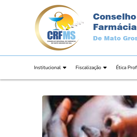
Conselho
Farmácia
De Mato Gros
Institucional
Fiscalização
Ética Prof
Apresentação
Fiscalização
Código de
História
Fiscais
Comissão 
Estrutura
Orientação
Comunica
Diretoria
Processos Fiscais
Resultad
Plenário
Relatórios
Relatóri
Ex Presidentes
Equipe