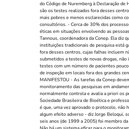
do Código de Nuremberg à Declaração de H
são os testes realizados fora desses cen
mais pobres e menos esclarecidas como co
consultórios. - Cerca de 30% dos process
éticas em situações envolvendo as pessoas
Tannous, coordenadora da Conep. Ela diz qu
instituições tradicionais de pesquisa está
fora desses centros, cujas falhas incluem 
submetidos a testes de novas drogas, não in
testes com um número de pacientes pouco 
de inspeção em locais fora dos grandes 
MANIFESTOU - As tarefas da Conep devem 
monitoramento das pesquisas em andamento 
normalmente controla e avalia a priori os p
Sociedade Brasileira de Bioética e profess
é que, uma vez aprovado o protocolo, não
algum efeito adverso - diz Jorge Beloqui, s
seis anos (de 1999 a 2005) foi membro da
Não há um sistema eficaz para o monitoram