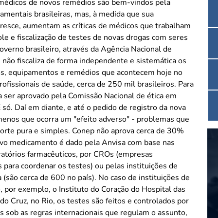
 médicos de novos remédios são bem-vindos pela
amentais brasileiras, mas, à medida que sua
resce, aumentam as críticas de médicos que trabalham
le e fiscalização de testes de novas drogas com seres
overno brasileiro, através da Agência Nacional de
e não fiscaliza de forma independente e sistemática os
os, equipamentos e remédios que acontecem hoje no
ofissionais de saúde, cerca de 250 mil brasileiros. Para
sa ser aprovado pela Comissão Nacional de ética em
só. Daí em diante, e até o pedido de registro da nova
 menos que ocorra um "efeito adverso" - problemas que
morte pura e simples. Conep não aprova cerca de 30%
novo medicamento é dado pela Anvisa com base nas
ratórios farmacêuticos, por CROs (empresas
s para coordenar os testes) ou pelas instituições de
 (são cerca de 600 no país). No caso de instituições de
, por exemplo, o Instituto do Coração do Hospital das
o Cruz, no Rio, os testes são feitos e controlados por
os sob as regras internacionais que regulam o assunto,