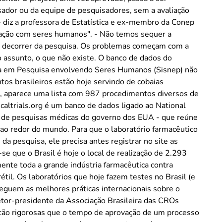
isador ou da equipe de pesquisadores, sem a avaliação
 diz a professora de Estatística e ex-membro da Conep
tação com seres humanos". - Não temos sequer a
no decorrer da pesquisa. Os problemas começam com a
o assunto, o que não existe. O banco de dados do
ca em Pesquisa envolvendo Seres Humanos (Sisnep) não
tos brasileiros estão hoje servindo de cobaias
o, aparece uma lista com 987 procedimentos diversos de
icaltrials.org é um banco de dados ligado ao National
cia de pesquisas médicas do governo dos EUA - que reúne
 ao redor do mundo. Para que o laboratório farmacêutico
a pesquisa, ele precisa antes registrar no site as
se que o Brasil é hoje o local de realização de 2.293
nte toda a grande indústria farmacêutica contra
étil. Os laboratórios que hoje fazem testes no Brasil (e
eguem as melhores práticas internacionais sobre o
tor-presidente da Associação Brasileira das CROs
o tão rigorosas que o tempo de aprovação de um processo