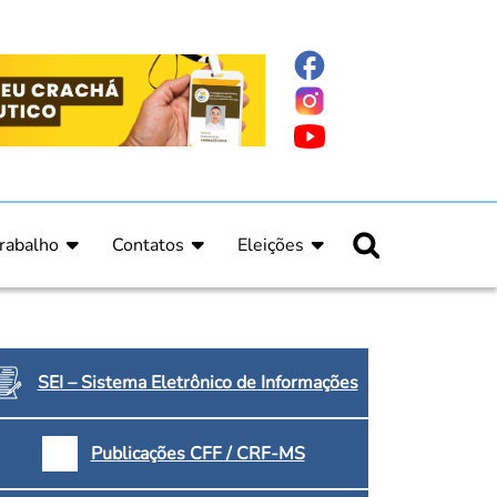
rabalho
Contatos
Eleições
nline
nicas
Fale Conosco
Regulamento Eleitoral
ucação Continuada
Informe Eleitoral
os
Calendário Eleitoral
spitalar e Oncologia
Candidatos
SEI – Sistema Eletrônico de Informações
nica
Votação
a e Indígena
Dúvidas Frequentes
Publicações CFF / CRF-MS
Eleições Anteriores