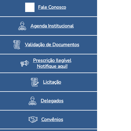
armácias e Drogaria
Fale Conosco
Inscritos no CRF/MS
Agenda Institucional
Validação de Documentos
Prescrição Ilegível
Notifique aqui!
Licitação
Delegados
Convênios