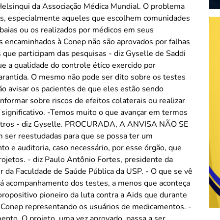
elsinqui da Associação Médica Mundial. O problema
tros, especialmente aqueles que escolhem comunidades
baias ou os realizados por médicos em seus
os encaminhados à Conep não são aprovados por falhas
 que participam das pesquisas - diz Gyselle de Saddi
e a qualidade do controle ético exercido por
 garantida. O mesmo não pode ser dito sobre os testes
não avisar os pacientes de que eles estão sendo
formar sobre riscos de efeitos colaterais ou realizar
significativo. -Temos muito o que avançar em termos
centros - diz Gyselle. PROCURADA, A ANVISA NÃO SE
ser reestudadas para que se possa ter um
e auditoria, caso necessário, por esse órgão, que
rojetos. - diz Paulo Antônio Fortes, presidente da
or da Faculdade de Saúde Pública da USP. - O que se vê
 há acompanhamento dos testes, a menos que aconteça
oropositivo pioneiro da luta contra a Aids que durante
 Conep representando os usuários de medicamentos. -
ento. O projeto, uma vez aprovado, passa a ser