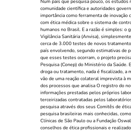
Num país que pesquisa pouco, os estudos
comunidade científica e autoridades govern
importância como ferramenta de inovação c
com ética médica sobre o sistema de contro
humanos no Brasil. E a razão é simples: o g
Vigilância Sanitária (Anvisa), simplesment
cerca de 3.000 testes de novos tratament
país envolvendo, segundo estimativas de pr
que esses testes ocorram, o projeto preci
Pesquisa (Conep) do Ministério da Saúde. E 
droga ou tratamento, nada é fiscalizado, a
vão de uma reação colateral imprevista à 
dos processos que analisa O registro do 
informações prestadas pelos próprios labo
terceirizadas contratadas pelos laboratório
pesquisa através dos seus Comitês de ética
pesquisa brasileiras mais conhecidas, como
Clínicas de São Paulo ou a Fundação Oswald
conselhos de ética profissionais e realizad