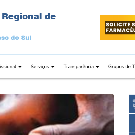
 Regional de
so do Sul
issional
Serviços
Transparência
Grupos de T
 Ética
Primeira Inscrição Profissional – Pré-Inscrição O
Portal da Transparência
Análises Clí
de Ética
PRÉ CADASTRO DE EMPRESA
Comissão de Tomada de Contas
Ensino e Ed
do de Julgamento
Cartas de Serviços – Procedimentos e formulári
Proteção de Dados – LGPD
Estética
o de Julgamento / Acórdão
Prazos de Processos Secretaria
Farmácia Ho
o Comissão de Ética CRFMS
Orientações Técnicas
Pesquisa Clí
Ouvidoria
Saúde Públic
Dúvidas Frequentes