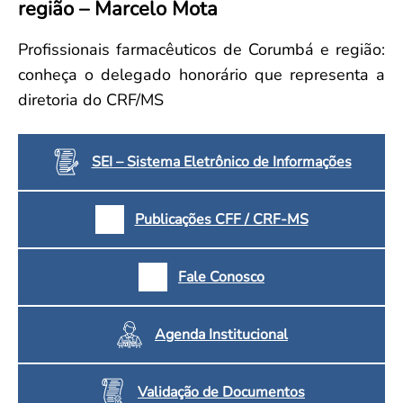
região – Marcelo Mota
Convenção Coletiva 2025/2026 – Piso salarial Farmácias e Drogaria
Calendário Eleitoral
Saúde Pública e Indígena
Consulta de Farmacêuticos e Estabelecimentos Inscritos no CRF/MS
Candidatos
Profissionais farmacêuticos de Corumbá e região:
Votação
conheça o delegado honorário que representa a
Dúvidas Frequentes
diretoria do CRF/MS
Eleições Anteriores
SEI – Sistema Eletrônico de Informações
Publicações CFF / CRF-MS
Fale Conosco
Agenda Institucional
Validação de Documentos