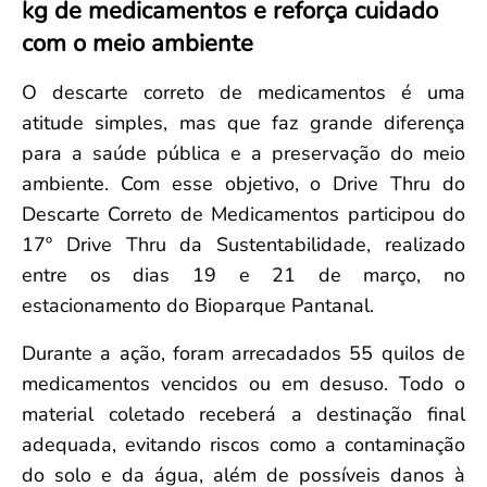
kg de medicamentos e reforça cuidado
Convenção Coletiva 2025/2026 – Piso salarial Farmácias e Drogaria
Calendário Eleitoral
Saúde Pública e Indígena
com o meio ambiente
Consulta de Farmacêuticos e Estabelecimentos Inscritos no CRF/MS
Candidatos
Votação
O descarte correto de medicamentos é uma
Dúvidas Frequentes
atitude simples, mas que faz grande diferença
Eleições Anteriores
para a saúde pública e a preservação do meio
ambiente. Com esse objetivo, o Drive Thru do
Descarte Correto de Medicamentos participou do
17º Drive Thru da Sustentabilidade, realizado
entre os dias 19 e 21 de março, no
estacionamento do Bioparque Pantanal.
Durante a ação, foram arrecadados 55 quilos de
medicamentos vencidos ou em desuso. Todo o
material coletado receberá a destinação final
adequada, evitando riscos como a contaminação
do solo e da água, além de possíveis danos à