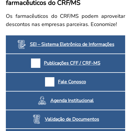
farmacêuticos do CRF/MS
Convenção Coletiva 2025/2026 – Piso salarial Farmácias e Drogaria
Calendário Eleitoral
Saúde Pública e Indígena
Consulta de Farmacêuticos e Estabelecimentos Inscritos no CRF/MS
Candidatos
Os farmacêuticos do CRF/MS podem aproveitar
Votação
descontos nas empresas parceiras. Economize!
Dúvidas Frequentes
Eleições Anteriores
SEI – Sistema Eletrônico de Informações
Publicações CFF / CRF-MS
Fale Conosco
Agenda Institucional
Validação de Documentos