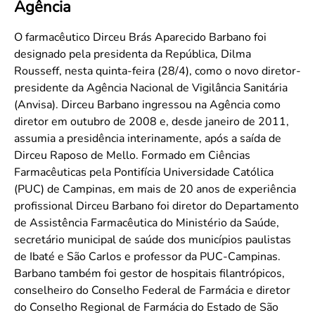
Agência
Convenção Coletiva 2025/2026 – Piso salarial Farmácias e Drogaria
Calendário Eleitoral
Saúde Pública e Indígena
Consulta de Farmacêuticos e Estabelecimentos Inscritos no CRF/MS
Candidatos
O farmacêutico Dirceu Brás Aparecido Barbano foi
designado pela presidenta da República, Dilma
Votação
Rousseff, nesta quinta-feira (28/4), como o novo diretor-
Dúvidas Frequentes
presidente da Agência Nacional de Vigilância Sanitária
Eleições Anteriores
(Anvisa). Dirceu Barbano ingressou na Agência como
diretor em outubro de 2008 e, desde janeiro de 2011,
assumia a presidência interinamente, após a saída de
Dirceu Raposo de Mello. Formado em Ciências
Farmacêuticas pela Pontifícia Universidade Católica
(PUC) de Campinas, em mais de 20 anos de experiência
profissional Dirceu Barbano foi diretor do Departamento
de Assistência Farmacêutica do Ministério da Saúde,
secretário municipal de saúde dos municípios paulistas
de Ibaté e São Carlos e professor da PUC-Campinas.
Barbano também foi gestor de hospitais filantrópicos,
conselheiro do Conselho Federal de Farmácia e diretor
do Conselho Regional de Farmácia do Estado de São