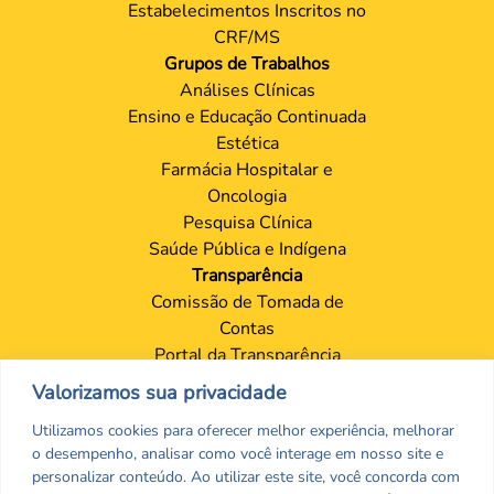
Estabelecimentos Inscritos no
CRF/MS
Grupos de Trabalhos
Análises Clínicas
Ensino e Educação Continuada
Estética
Farmácia Hospitalar e
Oncologia
Pesquisa Clínica
Saúde Pública e Indígena
Transparência
Comissão de Tomada de
Contas
Portal da Transparência
Proteção de Dados – LGPD
Valorizamos sua privacidade
Contatos
Utilizamos cookies para oferecer melhor experiência, melhorar
Sede
o desempenho, analisar como você interage em nosso site e
Setores
personalizar conteúdo. Ao utilizar este site, você concorda com
Ouvidoria