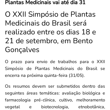
Plantas Medicinais vai até dia 31
Convenção Coletiva 2025/2026 – Piso salarial Farmácias e Drogaria
Calendário Eleitoral
Saúde Pública e Indígena
Consulta de Farmacêuticos e Estabelecimentos Inscritos no CRF/MS
O XXII Simpósio de Plantas
Candidatos
Votação
Medicinais do Brasil será
Dúvidas Frequentes
realizado entre os dias 18 e
Eleições Anteriores
21 de setembro, em Bento
Gonçalves
O prazo para envio de trabalhos para o XXII
Simpósio de Plantas Medicinais do Brasil se
encerra na próxima quinta-feira (31/05).
Os resumos devem ser submetidos dentro das
seguintes áreas temáticas: avaliação biológica e
farmacologia pré-clínica, cultivo, melhoramento
vegetal e biotecnologia, etnobotânica,