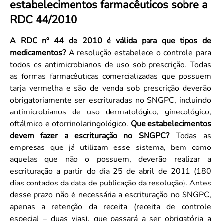
estabelecimentos farmacêuticos sobre a
Convenção Coletiva 2025/2026 – Piso salarial Farmácias e Drogaria
Calendário Eleitoral
Saúde Pública e Indígena
RDC 44/2010
Consulta de Farmacêuticos e Estabelecimentos Inscritos no CRF/MS
Candidatos
Votação
A RDC nº 44 de 2010 é válida para que tipos de
Dúvidas Frequentes
medicamentos?
A resolução estabelece o controle para
todos os antimicrobianos de uso sob prescrição. Todas
Eleições Anteriores
as formas farmacêuticas comercializadas que possuem
tarja vermelha e são de venda sob prescrição deverão
obrigatoriamente ser escrituradas no SNGPC, incluindo
antimicrobianos de uso dermatológico, ginecológico,
oftálmico e otorrinolaringológico.
Que estabelecimentos
devem fazer a escrituração no SNGPC?
Todas as
empresas que já utilizam esse sistema, bem como
aquelas que não o possuem, deverão realizar a
escrituração a partir do dia 25 de abril de 2011 (180
dias contados da data de publicação da resolução). Antes
desse prazo não é necessária a escrituração no SNGPC,
apenas a retenção da receita (receita de controle
especial – duas vias), que passará a ser obrigatória a