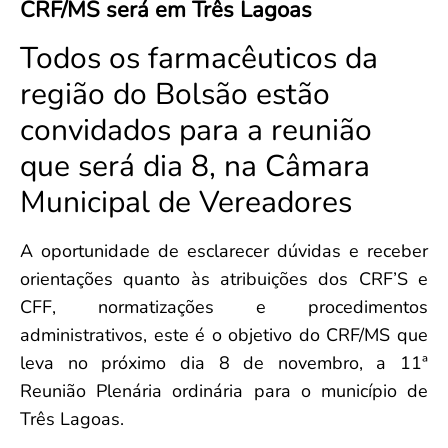
CRF/MS será em Três Lagoas
Convenção Coletiva 2025/2026 – Piso salarial Farmácias e Drogaria
Calendário Eleitoral
Saúde Pública e Indígena
Consulta de Farmacêuticos e Estabelecimentos Inscritos no CRF/MS
Todos os farmacêuticos da
Candidatos
Votação
região do Bolsão estão
Dúvidas Frequentes
convidados para a reunião
Eleições Anteriores
que será dia 8, na Câmara
Municipal de Vereadores
A oportunidade de esclarecer dúvidas e receber
orientações quanto às atribuições dos CRF’S e
CFF, normatizações e procedimentos
administrativos, este é o objetivo do CRF/MS que
leva no próximo dia 8 de novembro, a 11ª
Reunião Plenária ordinária para o município de
Três Lagoas.