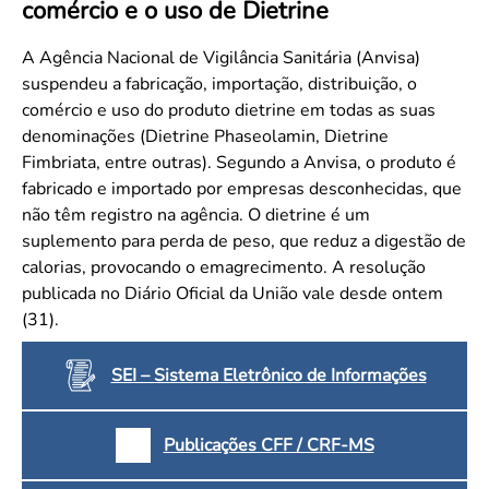
comércio e o uso de Dietrine
Convenção Coletiva 2025/2026 – Piso salarial Farmácias e Drogaria
Calendário Eleitoral
Saúde Pública e Indígena
Consulta de Farmacêuticos e Estabelecimentos Inscritos no CRF/MS
Candidatos
A Agência Nacional de Vigilância Sanitária (Anvisa)
suspendeu a fabricação, importação, distribuição, o
Votação
comércio e uso do produto dietrine em todas as suas
Dúvidas Frequentes
denominações (Dietrine Phaseolamin, Dietrine
Eleições Anteriores
Fimbriata, entre outras). Segundo a Anvisa, o produto é
fabricado e importado por empresas desconhecidas, que
não têm registro na agência. O dietrine é um
suplemento para perda de peso, que reduz a digestão de
calorias, provocando o emagrecimento. A resolução
publicada no Diário Oficial da União vale desde ontem
(31).
SEI – Sistema Eletrônico de Informações
Publicações CFF / CRF-MS