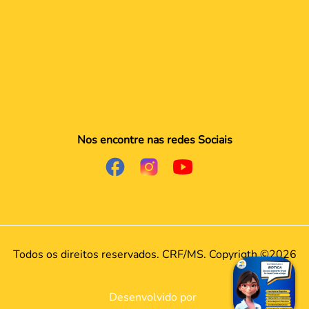
Contatos
Sede
Setores
Ouvidoria
Valorizamos sua privacidade
Utilizamos cookies para oferecer melhor experiência, melhorar
o desempenho, analisar como você interage em nosso site e
personalizar conteúdo. Ao utilizar este site, você concorda com
o uso de cookies. Para saber mais acesse nossa
Política de
Privacidade
.
Aceitar tudo
Nos encontre nas redes Sociais
Personalizar
Rejeitar