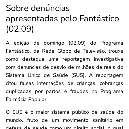
Convenção Coletiva 2025/2026 – Piso salarial Farmácias e Drogaria
Sobre denúncias
Calendário Eleitoral
Saúde Pública e Indígena
Consulta de Farmacêuticos e Estabelecimentos Inscritos no CRF/MS
Candidatos
apresentadas pelo Fantástico
Votação
(02.09)
Dúvidas Frequentes
Eleições Anteriores
A edição de domingo (02.09) do Programa
Fantástico, da Rede Globo de Televisão, trouxe
como destaque uma reportagem investigativa
com denúncias de desvio de milhões de reais do
Sistema Único de Saúde (SUS). A reportagem
citou falsas internações de crianças, cobranças
duplicadas por partos e fraudes no Programa
Farmácia Popular.
O SUS é o maior sistema público de saúde do
mundo, fruto de um movimento sanitário em
defesa da saúde como um direito social, o qual