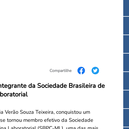
Convenção Coletiva 2025/2026 – Piso salarial F
Consulta de Farmacêuticos e Estabelecimentos 
Compartilhe
ntegrante da Sociedade Brasileira de
boratorial
ia Verão Souza Teixeira, conquistou um
a se tornou membro efetivo da Sociedade
icina Laboratorial (SBPC-ML), uma das mais