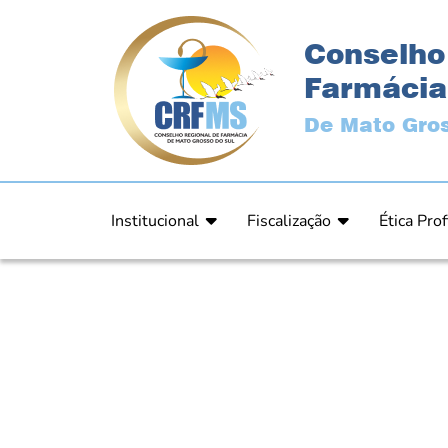
Conselho
Farmácia
De Mato Gros
Institucional
Fiscalização
Ética Prof
Apresentação
Fiscalização
Código de
História
Fiscais
Comissão 
Estrutura
Orientação
Comunica
Diretoria
Processos Fiscais
Resultad
Plenário
Relatórios
Relatóri
Ex Presidentes
Equipe