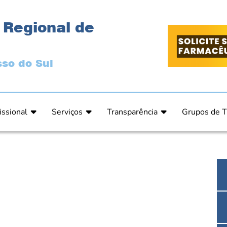
 Regional de
so do Sul
issional
Serviços
Transparência
Grupos de T
 Ética
Primeira Inscrição Profissional – Pré-Inscrição O
Portal da Transparência
Análises Clí
de Ética
PRÉ CADASTRO DE EMPRESA
Comissão de Tomada de Contas
Ensino e Ed
do de Julgamento
Cartas de Serviços – Procedimentos e formulári
Proteção de Dados – LGPD
Estética
o de Julgamento / Acórdão
Prazos de Processos Secretaria
Farmácia Ho
o Comissão de Ética CRFMS
Orientações Técnicas
Pesquisa Clí
Ouvidoria
Saúde Públic
Dúvidas Frequentes