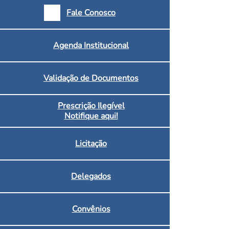
armácias e Drogaria
Fale Conosco
Inscritos no CRF/MS
Agenda Institucional
Validação de Documentos
Prescrição Ilegível
Notifique aqui!
Licitação
Delegados
Convênios