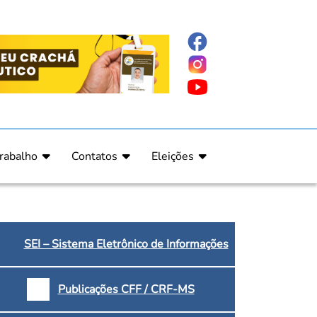
rabalho
Contatos
Eleições
nline
nicas
Fale Conosco
Regulamento Eleitoral
ucação Continuada
Informe Eleitoral
os
Calendário Eleitoral
spitalar e Oncologia
Candidatos
SEI – Sistema Eletrônico de Informações
nica
Votação
a e Indígena
Dúvidas Frequentes
Publicações CFF / CRF-MS
Eleições Anteriores