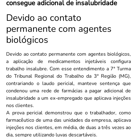
consegue adicional de insalubridade
Convenção Coletiva 2025/2026 – Piso salarial Farmácias e Drogaria
Calendário Eleitoral
Saúde Pública e Indígena
Consulta de Farmacêuticos e Estabelecimentos Inscritos no CRF/MS
Devido ao contato
Candidatos
Votação
permanente com agentes
Dúvidas Frequentes
biológicos
Eleições Anteriores
Devido ao contato permanente com agentes biológicos,
a aplicação de medicamentos injetáveis configura
trabalho insalubre. Com esse entendimento a 7ª Turma
do Tribunal Regional do Trabalho da 3ª Região (MG),
contrariando o laudo pericial, manteve sentença que
condenou uma rede de farmácias a pagar adicional de
insalubridade a um ex-empregado que aplicava injeções
nos clientes.
A prova pericial demonstrou que o trabalhador, como
farmacêutico de uma das unidades da empresa, aplicava
injeções nos clientes, em média, de duas a três vezes ao
dia, sempre utilizando luvas descartáveis.