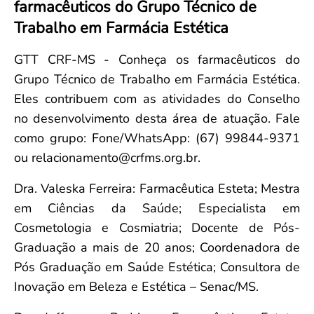
farmacêuticos do Grupo Técnico de
Convenção Coletiva 2025/2026 – Piso salarial Farmácias e Drogaria
Calendário Eleitoral
Saúde Pública e Indígena
Trabalho em Farmácia Estética
Consulta de Farmacêuticos e Estabelecimentos Inscritos no CRF/MS
Candidatos
Votação
GTT CRF-MS - Conheça os farmacêuticos do
Dúvidas Frequentes
Grupo Técnico de Trabalho em Farmácia Estética.
Eleições Anteriores
Eles contribuem com as atividades do Conselho
no desenvolvimento desta área de atuação. Fale
como grupo: Fone/WhatsApp: (67) 99844-9371
ou relacionamento@crfms.org.br.
Dra. Valeska Ferreira: Farmacêutica Esteta; Mestra
em Ciências da Saúde; Especialista em
Cosmetologia e Cosmiatria; Docente de Pós-
Graduação a mais de 20 anos; Coordenadora de
Pós Graduação em Saúde Estética; Consultora de
Inovação em Beleza e Estética – Senac/MS.