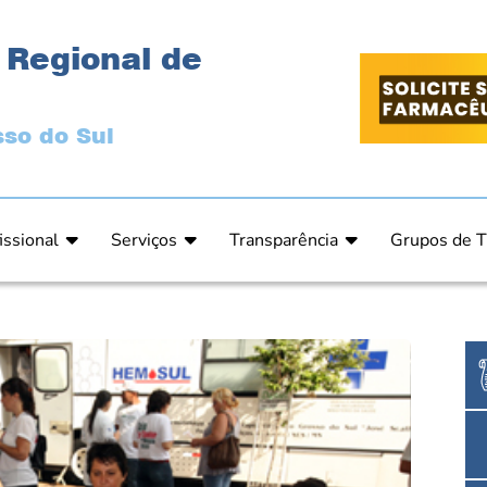
 Regional de
so do Sul
issional
Serviços
Transparência
Grupos de T
 Ética
Primeira Inscrição Profissional – Pré-Inscrição O
Portal da Transparência
Análises Clí
de Ética
PRÉ CADASTRO DE EMPRESA
Comissão de Tomada de Contas
Ensino e Ed
do de Julgamento
Cartas de Serviços – Procedimentos e formulári
Proteção de Dados – LGPD
Estética
o de Julgamento / Acórdão
Prazos de Processos Secretaria
Farmácia Ho
o Comissão de Ética CRFMS
Orientações Técnicas
Pesquisa Clí
Ouvidoria
Saúde Públic
Dúvidas Frequentes