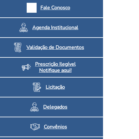
armácias e Drogaria
Fale Conosco
Inscritos no CRF/MS
Agenda Institucional
Validação de Documentos
Prescrição Ilegível
Notifique aqui!
Licitação
Delegados
Convênios