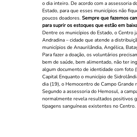
o dia inteiro. De acordo com a assessoria do Hemosul, o Centro realiza campanhas no interior do
Estado, para que esses municípios não fi
poucos doadores.
Sempre que fazemos camp
para suprir os estoques que estão em baix
Dentre os municípios do Estado, o Centro 
Andradina – cidade que atende a distribui
municípios de Anaurilândia, Angélica, Bat
Para fazer a doação, os voluntários precisa
bem de saúde, bem alimentado, não ter ing
algum documento de identidade com foto (RG
Capital Enquanto o município de Sidrolândia trabalha na captação de novos doadores, no mesmo
dia (19), o Hemocentro de Campo Grande re
Segundo a assessoria do Hemosul, a campan
normalmente revela resultados positivos g
tipagens sanguíneas existentes no Centro. 