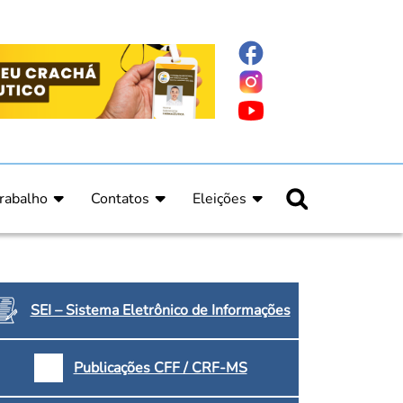
rabalho
Contatos
Eleições
nline
nicas
Fale Conosco
Regulamento Eleitoral
ucação Continuada
Informe Eleitoral
os
Calendário Eleitoral
spitalar e Oncologia
Candidatos
SEI – Sistema Eletrônico de Informações
nica
Votação
a e Indígena
Dúvidas Frequentes
Publicações CFF / CRF-MS
Eleições Anteriores