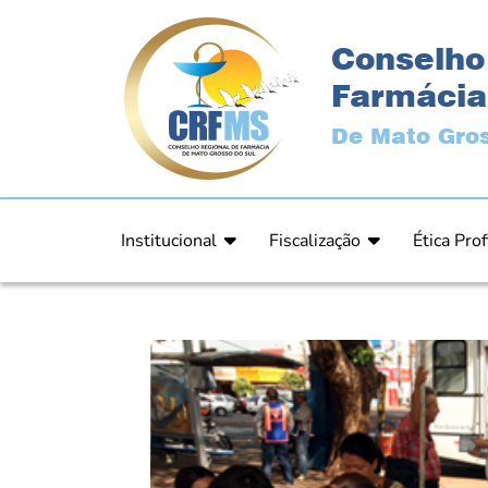
Conselho
Farmácia
De Mato Gros
Institucional
Fiscalização
Ética Prof
Apresentação
Fiscalização
Código de
História
Fiscais
Comissão 
Estrutura
Orientação
Comunica
Diretoria
Processos Fiscais
Resultad
Plenário
Relatórios
Relatóri
Ex Presidentes
Equipe