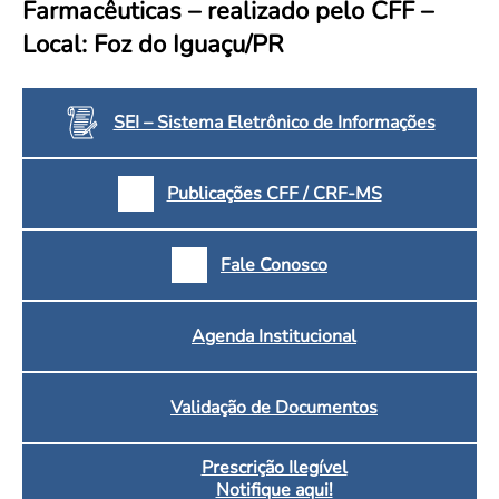
Farmacêuticas – realizado pelo CFF –
Convenção Coletiva 2025/2026 – Piso salarial Farmácias e Drogaria
Calendário Eleitoral
Saúde Pública e Indígena
Local: Foz do Iguaçu/PR
Consulta de Farmacêuticos e Estabelecimentos Inscritos no CRF/MS
Candidatos
Votação
Dúvidas Frequentes
SEI – Sistema Eletrônico de Informações
Eleições Anteriores
Publicações CFF / CRF-MS
Fale Conosco
Agenda Institucional
Validação de Documentos
Prescrição Ilegível
Notifique aqui!