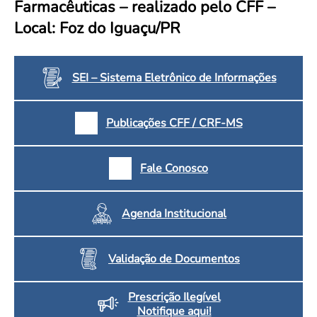
Farmacêuticas – realizado pelo CFF –
Convenção Coletiva 2025/2026 – Piso salarial Farmácias e Drogaria
Calendário Eleitoral
Saúde Pública e Indígena
Local: Foz do Iguaçu/PR
Consulta de Farmacêuticos e Estabelecimentos Inscritos no CRF/MS
Candidatos
Votação
Dúvidas Frequentes
SEI – Sistema Eletrônico de Informações
Eleições Anteriores
Publicações CFF / CRF-MS
Fale Conosco
Agenda Institucional
Validação de Documentos
Prescrição Ilegível
Notifique aqui!