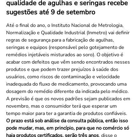
qualidade de agulhas e seringas recebe
Convenção Coletiva 2025/2026 – Piso salarial Farmácias e Drogaria
Calendário Eleitoral
Saúde Pública e Indígena
sugestões até 9 de setembro
Consulta de Farmacêuticos e Estabelecimentos Inscritos no CRF/MS
Candidatos
Votação
Até o final do ano, o Instituto Nacional de Metrologia,
Dúvidas Frequentes
Normalização e Qualidade Industrial (Inmetro) vai definir
regras de segurança para a fabricação de agulhas,
Eleições Anteriores
seringas e equipos (responsável pelo gotejamento de
remédios injetáveis misturados ao soro). O objetivo é
acabar com defeitos que vêm sendo encontrados nesses
produtos e que podem trazer prejuízos à saúde dos
usuários, como riscos de contaminação e velocidade
inadequada do fluxo de medicamento, provocando uma
dosagem do remédio diferente da indicada pelo médico.
A previsão é que os novos padrões sejam publicados em
novembro, mas o consumidor terá que esperar um
tempo maior para ter a garantia de produtos confiáveis.
O prazo está sob análise da consulta pública, então isso
pode mudar, mas, em princípio, para que no comércio só
haja produtos certificados, serão três anos
, disse o