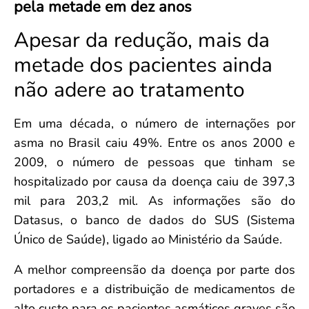
pela metade em dez anos
Convenção Coletiva 2025/2026 – Piso salarial Farmácias e Drogaria
Calendário Eleitoral
Saúde Pública e Indígena
Consulta de Farmacêuticos e Estabelecimentos Inscritos no CRF/MS
Apesar da redução, mais da
Candidatos
Votação
metade dos pacientes ainda
Dúvidas Frequentes
não adere ao tratamento
Eleições Anteriores
Em uma década, o número de internações por
asma no Brasil caiu 49%. Entre os anos 2000 e
2009, o número de pessoas que tinham se
hospitalizado por causa da doença caiu de 397,3
mil para 203,2 mil. As informações são do
Datasus, o banco de dados do SUS (Sistema
Único de Saúde), ligado ao Ministério da Saúde.
A melhor compreensão da doença por parte dos
portadores e a distribuição de medicamentos de
alto custo para os pacientes asmáticos graves são