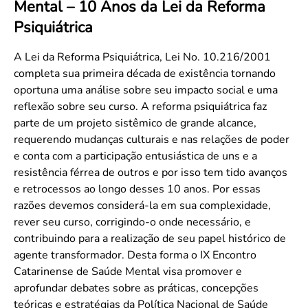
Mental – 10 Anos da Lei da Reforma
Convenção Coletiva 2025/2026 – Piso salarial Farmácias e Drogaria
Calendário Eleitoral
Saúde Pública e Indígena
Psiquiátrica
Consulta de Farmacêuticos e Estabelecimentos Inscritos no CRF/MS
Candidatos
Votação
A Lei da Reforma Psiquiátrica, Lei No. 10.216/2001
Dúvidas Frequentes
completa sua primeira década de existência tornando
oportuna uma análise sobre seu impacto social e uma
Eleições Anteriores
reflexão sobre seu curso. A reforma psiquiátrica faz
parte de um projeto sistêmico de grande alcance,
requerendo mudanças culturais e nas relações de poder
e conta com a participação entusiástica de uns e a
resistência férrea de outros e por isso tem tido avanços
e retrocessos ao longo desses 10 anos. Por essas
razões devemos considerá-la em sua complexidade,
rever seu curso, corrigindo-o onde necessário, e
contribuindo para a realização de seu papel histórico de
agente transformador. Desta forma o IX Encontro
Catarinense de Saúde Mental visa promover e
aprofundar debates sobre as práticas, concepções
teóricas e estratégias da Política Nacional de Saúde