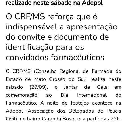
realizado neste sábado na Adepol
Convenção Coletiva 2025/2026 – Piso salarial Farmácias e Drogaria
Calendário Eleitoral
Saúde Pública e Indígena
Consulta de Farmacêuticos e Estabelecimentos Inscritos no CRF/MS
O CRF/MS reforça que é
Candidatos
Votação
indispensável a apresentação
Dúvidas Frequentes
do convite e documento de
Eleições Anteriores
identificação para os
convidados farmacêuticos
O CRF/MS (Conselho Regional de Farmácia do
Estado de Mato Grosso do Sul) realiza neste
sábado (29/09), o Jantar de Gala em
comemoração ao Dia Internacional do
Farmacêutico. A noite de festejos acontece na
Adepol (Associação dos Delegados de Polícia
Civil), no bairro Carandá Bosque, a partir das 22h.