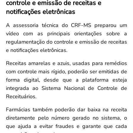
controle e emissão de receitas e
Convenção Coletiva 2025/2026 – Piso salarial Farmácias e Drogaria
Calendário Eleitoral
Saúde Pública e Indígena
notificações eletrônicas
Consulta de Farmacêuticos e Estabelecimentos Inscritos no CRF/MS
Candidatos
Votação
A assessoria técnica do CRF-MS preparou um
Dúvidas Frequentes
vídeo com as principais orientações sobre a
Eleições Anteriores
regulamentação do controle e emissão de receitas
e notificações eletrônicas.
Receitas amarelas e azuis, usadas para remédios
com controle mais rígido, poderão ser emitidas de
forma digital, desde que a plataforma esteja
integrada ao Sistema Nacional de Controle de
Receituários.
Farmácias também poderão dar baixa na receita
diretamente pelo número gerado no sistema, o
que ajuda a evitar fraudes e garante que cada