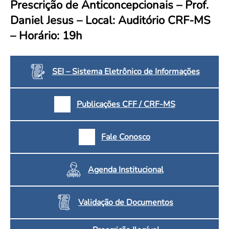
Prescrição de Anticoncepcionais – Prof.
Convenção Coletiva 2025/2026 – Piso salarial Farmácias e Drogaria
Calendário Eleitoral
Saúde Pública e Indígena
Daniel Jesus – Local: Auditório CRF-MS
Consulta de Farmacêuticos e Estabelecimentos Inscritos no CRF/MS
Candidatos
– Horário: 19h
Votação
Dúvidas Frequentes
Eleições Anteriores
SEI – Sistema Eletrônico de Informações
Publicações CFF / CRF-MS
Fale Conosco
Agenda Institucional
Validação de Documentos