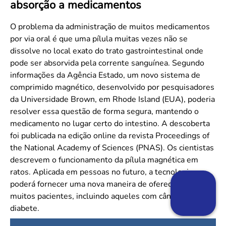
absorção a medicamentos
Convenção Coletiva 2025/2026 – Piso salarial Farmácias e Drogaria
Calendário Eleitoral
Saúde Pública e Indígena
Consulta de Farmacêuticos e Estabelecimentos Inscritos no CRF/MS
Candidatos
O problema da administração de muitos medicamentos
por via oral é que uma pílula muitas vezes não se
Votação
dissolve no local exato do trato gastrointestinal onde
Dúvidas Frequentes
pode ser absorvida pela corrente sanguínea. Segundo
Eleições Anteriores
informações da Agência Estado, um novo sistema de
comprimido magnético, desenvolvido por pesquisadores
da Universidade Brown, em Rhode Island (EUA), poderia
resolver essa questão de forma segura, mantendo o
medicamento no lugar certo do intestino. A descoberta
foi publicada na edição online da revista Proceedings of
the National Academy of Sciences (PNAS). Os cientistas
descrevem o funcionamento da pílula magnética em
ratos. Aplicada em pessoas no futuro, a tecnologia
poderá fornecer uma nova maneira de oferecer drogas a
muitos pacientes, incluindo aqueles com câncer ou
diabete.