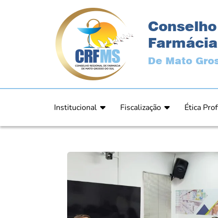
Conselho
Farmácia
De Mato Gros
Institucional
Fiscalização
Ética Prof
Apresentação
Fiscalização
Código de
História
Fiscais
Comissão 
Estrutura
Orientação
Comunica
Diretoria
Processos Fiscais
Resultad
Plenário
Relatórios
Relatóri
Ex Presidentes
Equipe