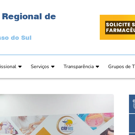
 Regional de
so do Sul
issional
Serviços
Transparência
Grupos de T
 Ética
Primeira Inscrição Profissional – Pré-Inscrição O
Portal da Transparência
Análises Clí
de Ética
PRÉ CADASTRO DE EMPRESA
Comissão de Tomada de Contas
Ensino e Ed
do de Julgamento
Cartas de Serviços – Procedimentos e formulári
Proteção de Dados – LGPD
Estética
o de Julgamento / Acórdão
Prazos de Processos Secretaria
Farmácia Ho
o Comissão de Ética CRFMS
Orientações Técnicas
Pesquisa Clí
Ouvidoria
Saúde Públic
Dúvidas Frequentes