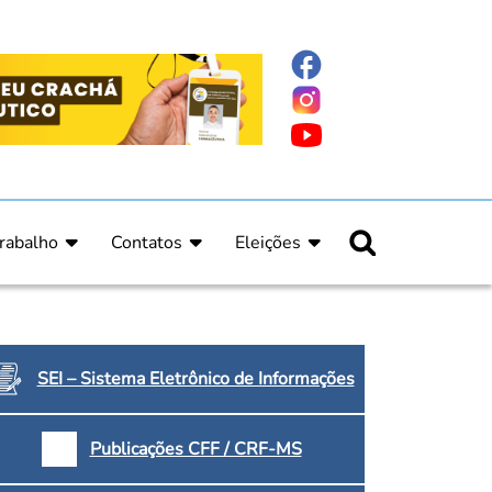
rabalho
Contatos
Eleições
nline
nicas
Fale Conosco
Regulamento Eleitoral
ucação Continuada
Informe Eleitoral
os
Calendário Eleitoral
spitalar e Oncologia
Candidatos
SEI – Sistema Eletrônico de Informações
nica
Votação
a e Indígena
Dúvidas Frequentes
Publicações CFF / CRF-MS
Eleições Anteriores