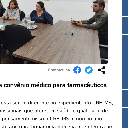
Convenção Coletiva 2025/2026 – Piso salarial F
Consulta de Farmacêuticos e Estabelecimentos 
Compartilhe
 convênio médico para farmacêuticos
tá sendo diferente no expediente do CRF-MS,
rofissionais que oferecem saúde e qualidade de
e pensamento nisso o CRF-MS iniciou no ano
este ano para firmar uma parceria que ofereça um