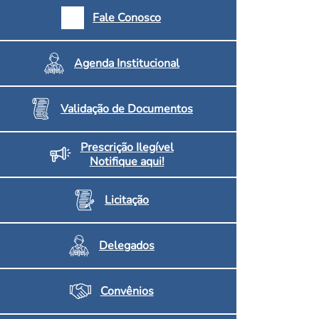
armácias e Drogaria
Fale Conosco
Inscritos no CRF/MS
Agenda Institucional
Validação de Documentos
Prescrição Ilegível
Notifique aqui!
Licitação
Delegados
Convênios