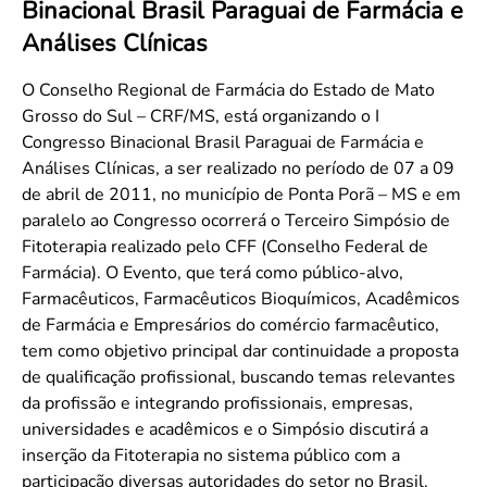
Binacional Brasil Paraguai de Farmácia e
Convenção Coletiva 2025/2026 – Piso salarial Farmácias e Drogaria
Calendário Eleitoral
Saúde Pública e Indígena
Análises Clínicas
Consulta de Farmacêuticos e Estabelecimentos Inscritos no CRF/MS
Candidatos
Votação
O Conselho Regional de Farmácia do Estado de Mato
Dúvidas Frequentes
Grosso do Sul – CRF/MS, está organizando o I
Congresso Binacional Brasil Paraguai de Farmácia e
Eleições Anteriores
Análises Clínicas, a ser realizado no período de 07 a 09
de abril de 2011, no município de Ponta Porã – MS e em
paralelo ao Congresso ocorrerá o Terceiro Simpósio de
Fitoterapia realizado pelo CFF (Conselho Federal de
Farmácia). O Evento, que terá como público-alvo,
Farmacêuticos, Farmacêuticos Bioquímicos, Acadêmicos
de Farmácia e Empresários do comércio farmacêutico,
tem como objetivo principal dar continuidade a proposta
de qualificação profissional, buscando temas relevantes
da profissão e integrando profissionais, empresas,
universidades e acadêmicos e o Simpósio discutirá a
inserção da Fitoterapia no sistema público com a
participação diversas autoridades do setor no Brasil.