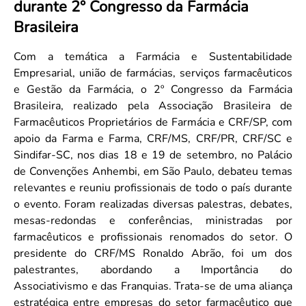
durante 2° Congresso da Farmácia
Convenção Coletiva 2025/2026 – Piso salarial Farmácias e Drogaria
Calendário Eleitoral
Saúde Pública e Indígena
Brasileira
Consulta de Farmacêuticos e Estabelecimentos Inscritos no CRF/MS
Candidatos
Votação
Com a temática a Farmácia e Sustentabilidade
Dúvidas Frequentes
Empresarial, união de farmácias, serviços farmacêuticos
e Gestão da Farmácia, o 2º Congresso da Farmácia
Eleições Anteriores
Brasileira, realizado pela Associação Brasileira de
Farmacêuticos Proprietários de Farmácia e CRF/SP, com
apoio da Farma e Farma, CRF/MS, CRF/PR, CRF/SC e
Sindifar-SC, nos dias 18 e 19 de setembro, no Palácio
de Convenções Anhembi, em São Paulo, debateu temas
relevantes e reuniu profissionais de todo o país durante
o evento. Foram realizadas diversas palestras, debates,
mesas-redondas e conferências, ministradas por
farmacêuticos e profissionais renomados do setor. O
presidente do CRF/MS Ronaldo Abrão, foi um dos
palestrantes, abordando a Importância do
Associativismo e das Franquias. Trata-se de uma aliança
estratégica entre empresas do setor farmacêutico que